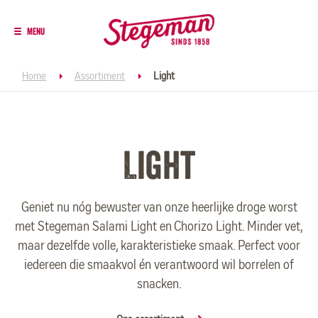
S
k
Menu
i
p
t
B
Home
Assortiment
Light
o
m
a
r
i
n
Light
e
c
o
n
a
t
Geniet nu nóg bewuster van onze heerlijke droge worst
e
met Stegeman Salami Light en Chorizo Light. Minder vet,
d
n
maar dezelfde volle, karakteristieke smaak. Perfect voor
t
iedereen die smaakvol én verantwoord wil borrelen of
c
snacken.