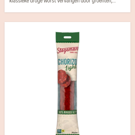
klassieke droge worst vervangen door groenten,
zonder een compromis te sluiten op de smaak. Nu
kan je nog bewuster genieten van een heerlijk stukje
worst.