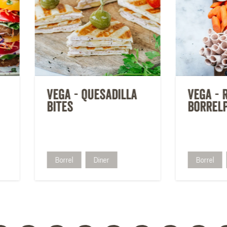
Vega - Quesadilla
Vega - 
bites
borrel
Borrel
Diner
Borrel