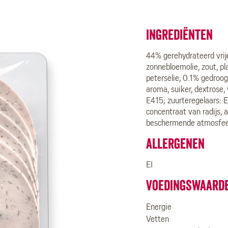
Ingrediënten
44% gerehydrateerd vrije
zonnebloemolie, zout, p
peterselie, 0.1% gedroogd
aroma, suiker, dextrose
E415; zuurteregelaars: 
concentraat van radijs, 
beschermende atmosfee
Allergenen
EI
Voedingswaard
Energie
Vetten