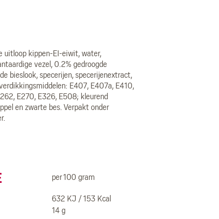
 uitloop kippen-EI-eiwit, water,
lantaardige vezel, 0.2% gedroogde
e bieslook, specerijen, specerijenextract,
, verdikkingsmiddelen: E407, E407a, E410,
E262, E270, E326, E508; kleurend
appel en zwarte bes. Verpakt onder
r.
e
per 100 gram
632 KJ / 153 Kcal
14 g