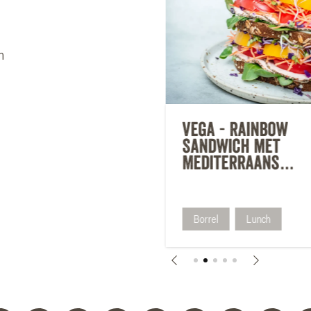
n
ega - Toasted
Vega - Rainbow
lub sandwich
Sandwich met
Mediterraans
Broodbeleg
Lunch
Borrel
Lunch