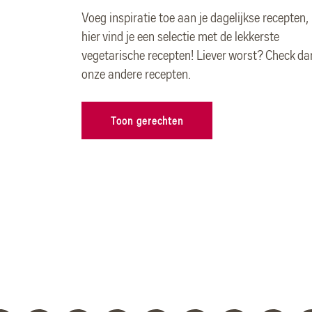
Voeg inspiratie toe aan je dagelijkse recepten,
hier vind je een selectie met de lekkerste
vegetarische recepten! Liever worst? Check da
onze andere recepten.
Toon gerechten
bow
Vega - Zuurdesem
V
k
Caprese
c
r