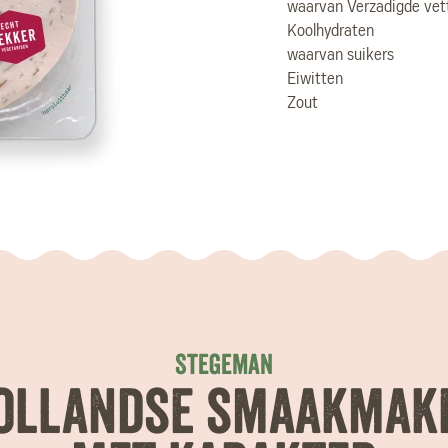
waarvan Verzadigde vet
Koolhydraten
waarvan suikers
Eiwitten
Zout
Stegeman
ollandse smaakmak