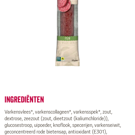
Ingrediënten
Varkensvlees*, varkenscollageen*, varkensspek*, zout,
dextrose, zeezout (zout, dieetzout (kaliumchloride)),
glucosestroop, uipoeder, knoflook, specerijen, varkenseiwit,
geconcentreerd rode bietensap, antioxidant (E301),