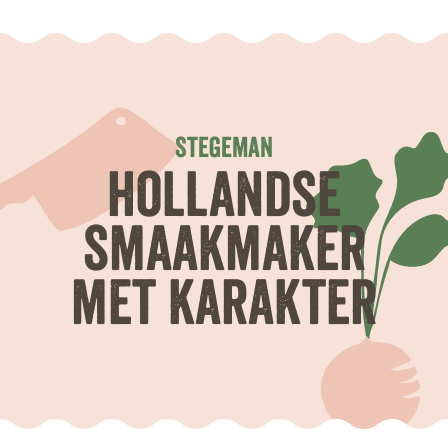
Stegeman
hollandse
smaakmaker
met karakter