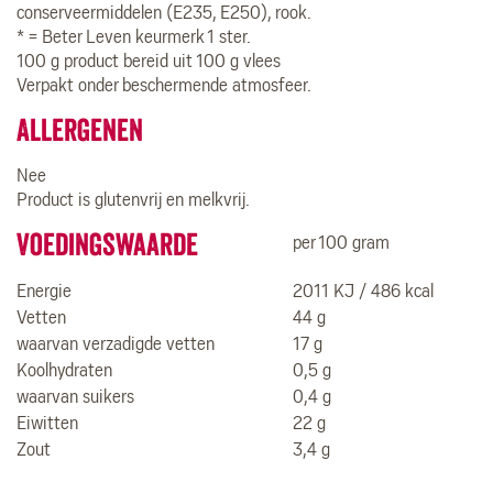
conserveermiddelen (E235, E250), rook.
* = Beter Leven keurmerk 1 ster.
100 g product bereid uit 100 g vlees
Verpakt onder beschermende atmosfeer.
Allergenen
Nee
Product is glutenvrij en melkvrij.
Voedingswaarde
per 100 gram
Energie
2011 KJ / 486 kcal
Vetten
44 g
waarvan verzadigde vetten
17 g
Koolhydraten
0,5 g
waarvan suikers
0,4 g
Eiwitten
22 g
Zout
3,4 g